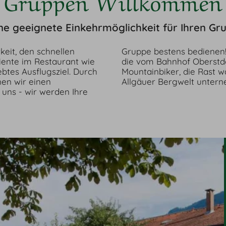
Gruppen Willkommen
ne geeignete Einkehrmöglichkeit für Ihren G
keit, den schnellen
 Bus, Wandergruppen
iente im Restaurant wie
 kommen, Motorrad- und
ebtes Ausflugsziel. Durch
erlichen Tour durch die
en wir einen
Allgäuer Bergwelt unterne
 uns - wir werden Ihre