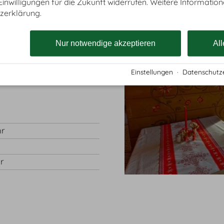
 Einwilligungen für die Zukunft widerrufen. Weitere Information
zerklärung.
nungzeiten telefonisch
Nur notwendige akzeptieren
All
Einstellungen
·
Datenschutz
hr
hr