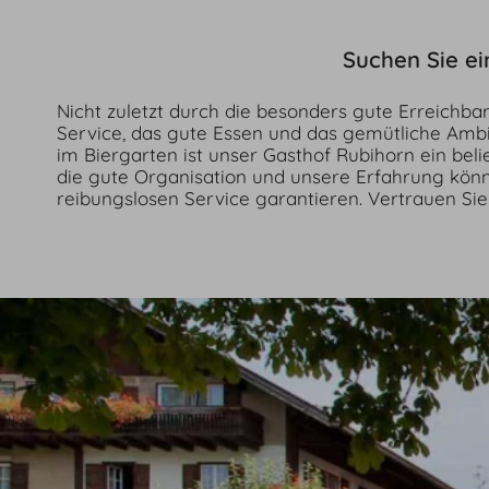
Suchen Sie ei
Nicht zuletzt durch die besonders gute Erreichbar
Gruppe bestens bedienen! Ob Tagesausflüge mit dem
Service, das gute Essen und das gemütliche Amb
die vom Bahnhof Oberstdorf oder Fischen zu uns
im Biergarten ist unser Gasthof Rubihorn ein beli
Mountainbiker, die Rast während einer abenteu
die gute Organisation und unsere Erfahrung könn
reibungslosen Service garantieren. Vertrauen Sie