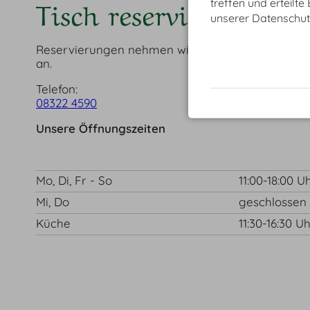
Tisch reservieren
treffen und erteilte
unserer Datenschut
Reservierungen nehmen wir gerne zu unseren Öff
an.
Telefon:
08322 4590
Unsere Öffnungszeiten
Mo, Di, Fr - So
11:00-18:00 U
Mi, Do
geschlossen
Küche
11:30-16:30 U